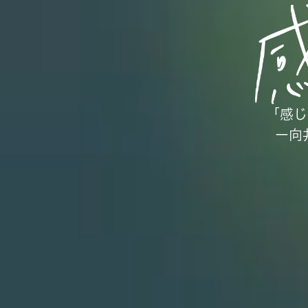
「感じ
ー向