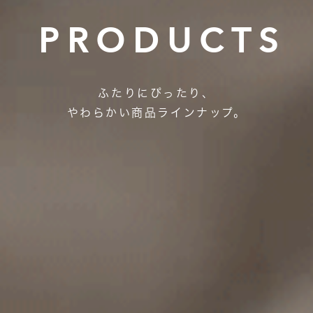
P
R
O
D
U
C
T
S
ふたりにぴったり、
やわらかい商品ラインナップ。